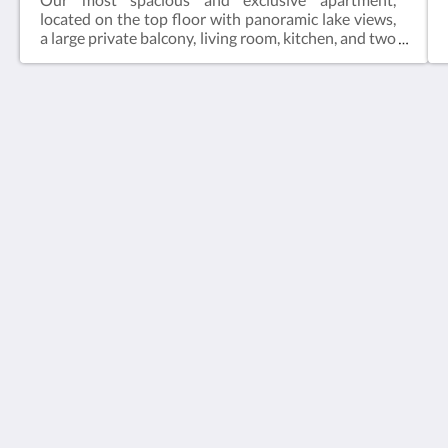
located on the top floor with panoramic lake views,
a large private balcony, living room, kitchen, and two
separate bedrooms. Perfect for families, longer
stays, or guests looking for additional comfort and
privacy while enjoying one of the best views in
Ohrid Old Town.
Villa Varosh
15A Boro Shain
Ohrid Municipality of Ohrid 6000
Macedonia
+38976258985
contact@villavarosh.mk
Μέσα κοινωνικής δικτύωσης
Useful Information