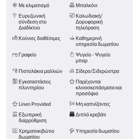
Ανέσεις
και
Με κλιματισμό
Μπαλκόνι
«Προηγούμενο».
Ευρυζωνική
Καλωδιακή/
σύνδεση στο
Δορυφορική
Διαδίκτυο
τηλεόραση
Κούνιες διαθέσιμες
Καθημερινή
υπηρεσία δωματίου
Γραφείο
Ψυγείο - Ψυγείο
μπαρ
Πιστολάκια μαλλιών
Σίδερο/Σιδερώστρα
Εγκαταστάσεις
Παρέχονται
πλυντηρίου
κλινοσκεπάσματα και
προσόψια
Linen Provided
Mη καπνίζοντες
Εξωτερική
Διπλό κρεβάτι
διαρρύθμιση
Χρηματοκιβώτιο
Υπηρεσία δωματίου
δωματίου