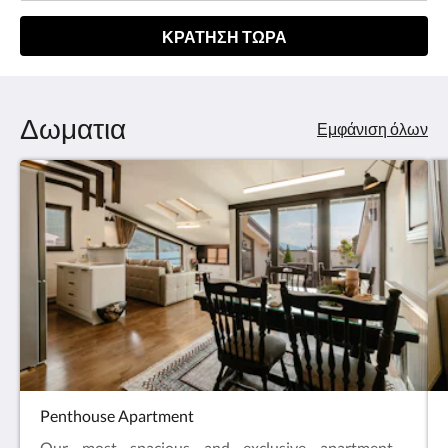
ΚΡΆΤΗΣΗ ΤΏΡΑ
Δωματια
Εμφάνιση όλων
Penthouse Apartment
Our most spacious and exclusive apartment,