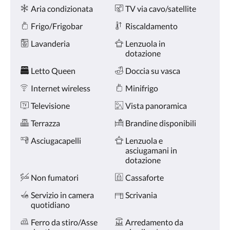
Servizi
tasti
Aria condizionata
TV via cavo/satellite
Avanti
e
Frigo/Frigobar
Riscaldamento
Indietro.
Lavanderia
Lenzuola in
dotazione
Letto Queen
Doccia su vasca
Internet wireless
Minifrigo
Televisione
Vista panoramica
Terrazza
Brandine disponibili
Asciugacapelli
Lenzuola e
asciugamani in
dotazione
Non fumatori
Cassaforte
Servizio in camera
Scrivania
quotidiano
Ferro da stiro/Asse
Arredamento da