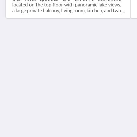
located on the top floor with panoramic lake views,
a large private balcony, living room, kitchen, and two
separate bedrooms. Perfect for families, longer
stays, or guests looking for additional comfort and
privacy while enjoying one of the best views in
Ohrid Old Town.
Villa Varosh
15A Boro Shain
Ohrid Municipality of Ohrid 6000
Macedonia
+38976258985
contact@villavarosh.mk
Social network
Useful Information